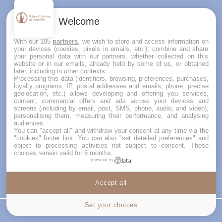
VOTRE CHÂTEAU DE FAMILLE
Welcome
Depuis 2008,
Votre Château de Famille
propose
With our 105
partners
, we wish to store and access information on
une sélection unique de châteaux à louer partout
your devices (cookies, pixels in emails, etc.), combine and share
en France,
pour des mariages, des vacances en
your personal data with our partners, whether collected on this
famille, des week-ends entre amis
ou tout autre
website or in our emails, already held by some of us, or obtained
later, including in other contexts.
moment d’exception.
Processing this data (identifiers, browsing, preferences, purchases,
Spécialistes de la location de château
, nous
loyalty programs, IP, postal addresses and emails, phone, precise
mettons en relation des particuliers et des
geolocation, etc.) allows developing and offering you services,
content, commercial offers and ads across your devices and
propriétaires passionnés, afin de faire vivre des
screens (including by email, post, SMS, phone, audio, and video),
expériences authentiques, chaleureuses et
personalising them, measuring their performance, and analysing
accessibles. Tous nos châteaux, domaines et
audiences.
You can "accept all" and withdraw your consent at any time via the
manoirs chargés d’histoire sont privatisables.
"cookies" footer link
. You can also "set detailed preferences" and
Vous cherchez une location de château pour un
object to processing activities not subject to consent. These
mariage inoubliable, une location de vacances en
choices remain valid for 6 months.
powered by
famille, ou un cadre hors du temps pour une fête
ou une réunion de famille ?
Notre équipe vous accompagne dans votre projet
Accept all
Cookies settings
avec attention et simplicité, contactez-nous !
Set your choices
Tarif
Contactez nous