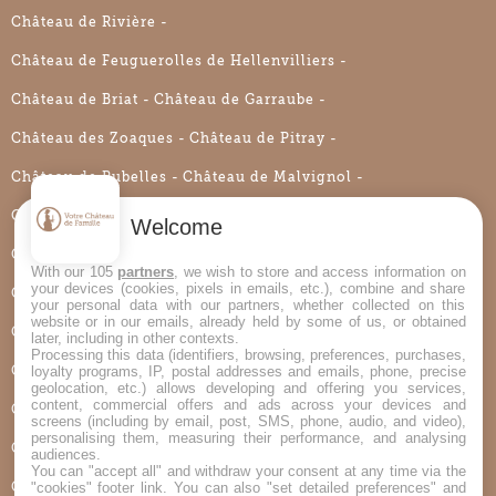
Château de Rivière
Château de Feuguerolles de Hellenvilliers
Château de Briat
Château de Garraube
Château des Zoaques
Château de Pitray
Château de Rubelles
Château de Malvignol
Château de La Bouillerie
Château Rouzaud
Welcome
Château de Montgoger
Château du Bellay
With our 105
partners
, we wish to store and access information on
your devices (cookies, pixels in emails, etc.), combine and share
Château de La Douve d’Armaillé
your personal data with our partners, whether collected on this
website or in our emails, already held by some of us, or obtained
Château de Villers-en-Ouche
Château de Coislin
later, including in other contexts.
Processing this data (identifiers, browsing, preferences, purchases,
loyalty programs, IP, postal addresses and emails, phone, precise
Château des Louteaux
Château des Gaudras
geolocation, etc.) allows developing and offering you services,
content, commercial offers and ads across your devices and
Château de Pralong
Château de Montplaisant
screens (including by email, post, SMS, phone, audio, and video),
personalising them, measuring their performance, and analysing
Château du Bois de la Lune
Château de La Bijoire
audiences.
You can "accept all" and withdraw your consent at any time via the
"cookies" footer link
. You can also "set detailed preferences" and
Château du Trioulou
Château de Roussillon