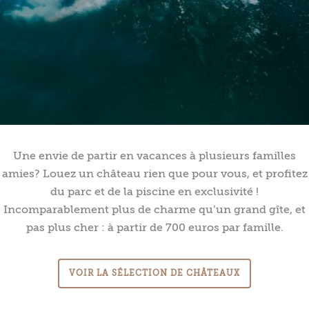
Une envie de partir en vacances à plusieurs familles
amies? Louez un château rien que pour vous, et profitez
du parc et de la piscine en exclusivité !
Incomparablement plus de charme qu’un grand gîte, et
pas plus cher : à partir de 700 euros par famille.
VOIR LA SÉLECTION DE CHÂTEAUX