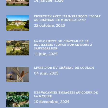
14 janvier, 2026
ENTRETIEN AVEC JEAN-FRANÇOIS LÉCOLE
AU CHÂTEAU DE MONTPLAISANT
22 octobre, 2025
LA GLORIETTE DU CHÂTEAU DE LA
BOUILLERIE : JOYAU ROMANTIQUE À
SAUVEGARDER
11 juin, 2025
LIVRE D’OR DU CHÂTEAU DE COULOM
04 juin, 2025
DES VACANCES ENGAGÉES AU COEUR DE
LA NATURE
10 décembre, 2024