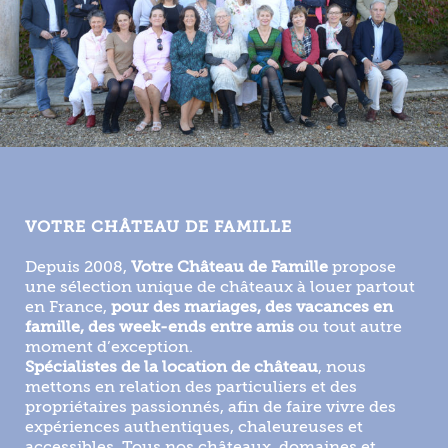
VOTRE CHÂTEAU DE FAMILLE
Depuis 2008,
Votre Château de Famille
propose
une sélection unique de châteaux à louer partout
en France,
pour des mariages, des vacances en
famille, des week-ends entre amis
ou tout autre
moment d’exception.
Spécialistes de la location de château
, nous
mettons en relation des particuliers et des
propriétaires passionnés, afin de faire vivre des
expériences authentiques, chaleureuses et
accessibles. Tous nos châteaux, domaines et