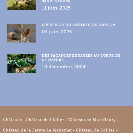
SAUVEGARDER
11 juin, 2025
LIVRE D’OR DU CHÂTEAU DE COULOM
04 juin, 2025
DES VACANCES ENGAGÉES AU COEUR DE
LA NATURE
10 décembre, 2024
Châteaux :
Château de l’Allier
Château de Montfleury
Château de la Ferme de Mahomet
Château de Collias