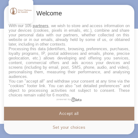
Welcome
With our 105
partners
, we wish to store and access information on
your devices (cookies, pixels in emails, etc.), combine and share
your personal data with our partners, whether collected on this
website or in our emails, already held by some of us, or obtained
later, including in other contexts.
RÉSERVEZ CE CHÂTEAU
Processing this data (identifiers, browsing, preferences, purchases,
loyalty programs, IP, postal addresses and emails, phone, precise
geolocation, etc.) allows developing and offering you services,
Votre prénom (obligatoire)
content, commercial offers and ads across your devices and
screens (including by email, post, SMS, phone, audio, and video),
personalising them, measuring their performance, and analysing
audiences.
You can "accept all" and withdraw your consent at any time via the
"cookies" footer link
. You can also "set detailed preferences" and
object to processing activities not subject to consent. These
Votre nom (obligatoire)
choices remain valid for 6 months.
powered by
Accept all
Cookies settings
Votre adresse de messagerie
(obligatoire)
Set your choices
Tarif
Contactez nous