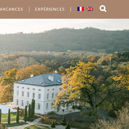
VACANCES
EXPÉRIENCES