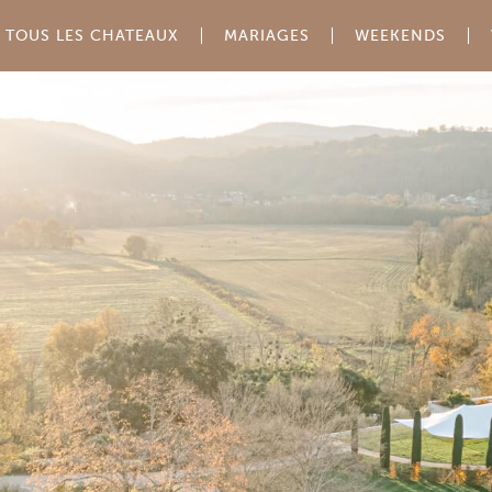
TOUS LES CHATEAUX
MARIAGES
WEEKENDS