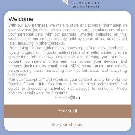
Welcome
With our 105
partners
, we wish to store and access information on
DÉCOUVREZ
your devices (cookies, pixels in emails, etc.), combine and share
your personal data with our partners, whether collected on this
website or in our emails, already held by some of us, or obtained
Qui sommes-nous ?
later, including in other contexts.
Processing this data (identifiers, browsing, preferences, purchases,
Politique de non discrimination
loyalty programs, IP, postal addresses and emails, phone, precise
geolocation, etc.) allows developing and offering you services,
content, commercial offers and ads across your devices and
Contactez nous
screens (including by email, post, SMS, phone, audio, and video),
personalising them, measuring their performance, and analysing
Les prestataires recommandés par Votre Château
audiences.
You can "accept all" and withdraw your consent at any time via the
de Famille
"cookies" footer link
. You can also "set detailed preferences" and
object to processing activities not subject to consent. These
choices remain valid for 6 months.
FAQ. Votre Château de famille répond à vos
powered by
questions
Accept all
Mentions légales Votre château de famille
Cookies settings
Conditions Générales d’Utilisation
Set your choices
Tarif
Contactez nous