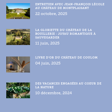
ENTRETIEN AVEC JEAN-FRANÇOIS LÉCOLE
AU CHÂTEAU DE MONTPLAISANT
22 octobre, 2025
LA GLORIETTE DU CHÂTEAU DE LA
BOUILLERIE : JOYAU ROMANTIQUE À
SAUVEGARDER
11 juin, 2025
LIVRE D’OR DU CHÂTEAU DE COULOM
04 juin, 2025
DES VACANCES ENGAGÉES AU COEUR DE
LA NATURE
10 décembre, 2024