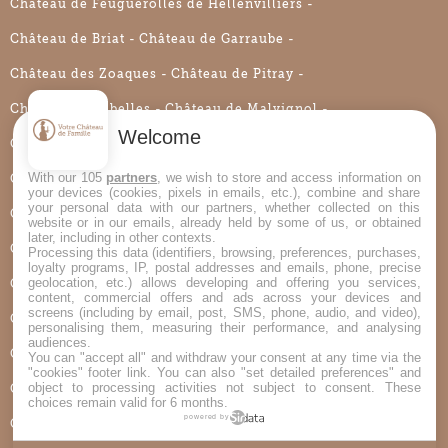
Château de Feuguerolles de Hellenvilliers
Château de Briat
Château de Garraube
Château des Zoaques
Château de Pitray
Château de Rubelles
Château de Malvignol
Welcome
Château de La Bouillerie
Château Rouzaud
With our 105
partners
, we wish to store and access information on
Château de Montgoger
Château du Bellay
your devices (cookies, pixels in emails, etc.), combine and share
your personal data with our partners, whether collected on this
Château de La Douve d’Armaillé
website or in our emails, already held by some of us, or obtained
later, including in other contexts.
Château de Villers-en-Ouche
Château de Coislin
Processing this data (identifiers, browsing, preferences, purchases,
loyalty programs, IP, postal addresses and emails, phone, precise
geolocation, etc.) allows developing and offering you services,
Château des Louteaux
Château des Gaudras
content, commercial offers and ads across your devices and
screens (including by email, post, SMS, phone, audio, and video),
Château de Pralong
Château de Montplaisant
personalising them, measuring their performance, and analysing
audiences.
Château du Bois de la Lune
Château de La Bijoire
You can "accept all" and withdraw your consent at any time via the
"cookies" footer link
. You can also "set detailed preferences" and
object to processing activities not subject to consent. These
Château du Trioulou
Château de Roussillon
choices remain valid for 6 months.
powered by
Château de La Meynardie
Château de Goudourville