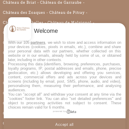
Château de Briat
Château de Garraube
Château des Zoaques
Château de Pitray
Château de Rubelles
Château de Malvignol
Welcome
Château de La Bouillerie
Château Rouzaud
With our 105
partners
, we wish to store and access information on
Château de Montgoger
Château du Bellay
your devices (cookies, pixels in emails, etc.), combine and share
your personal data with our partners, whether collected on this
Château de La Douve d’Armaillé
website or in our emails, already held by some of us, or obtained
later, including in other contexts.
Château de Villers-en-Ouche
Château de Coislin
Processing this data (identifiers, browsing, preferences, purchases,
loyalty programs, IP, postal addresses and emails, phone, precise
geolocation, etc.) allows developing and offering you services,
Château des Louteaux
Château des Gaudras
content, commercial offers and ads across your devices and
screens (including by email, post, SMS, phone, audio, and video),
Château de Pralong
Château de Montplaisant
personalising them, measuring their performance, and analysing
audiences.
Château du Bois de la Lune
Château de La Bijoire
You can "accept all" and withdraw your consent at any time via the
"cookies" footer link
. You can also "set detailed preferences" and
object to processing activities not subject to consent. These
Château du Trioulou
Château de Roussillon
choices remain valid for 6 months.
powered by
Château de La Meynardie
Château de Goudourville
Château de Coulom
Château La Commanderie
Accept all