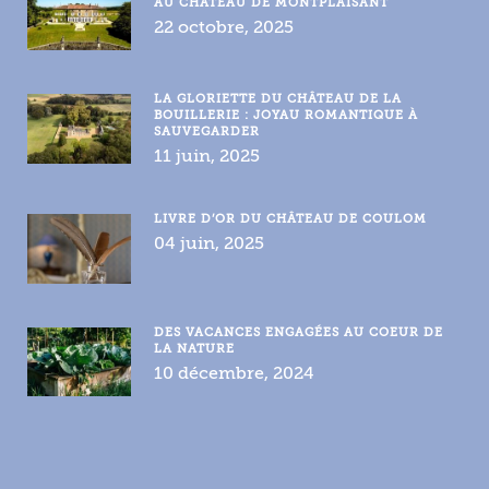
AU CHÂTEAU DE MONTPLAISANT
22 octobre, 2025
LA GLORIETTE DU CHÂTEAU DE LA
BOUILLERIE : JOYAU ROMANTIQUE À
SAUVEGARDER
11 juin, 2025
LIVRE D’OR DU CHÂTEAU DE COULOM
04 juin, 2025
DES VACANCES ENGAGÉES AU COEUR DE
LA NATURE
10 décembre, 2024